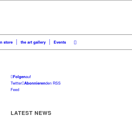
n store
the art gallery
Events
Folgen
auf
Twitter
Abonnieren
den RSS
Feed
LATEST NEWS