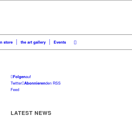
n store
the art gallery
Events
Folgen
auf
Twitter
Abonnieren
den RSS
Feed
LATEST NEWS