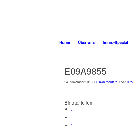
Home
Über uns
Immo-Special
E09A9855
/
/
24. November 2018
0 Kommentare
von
inf
Eintrag teilen