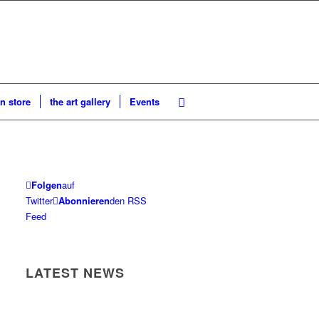
n store
the art gallery
Events
Folgen
auf
Twitter
Abonnieren
den RSS
Feed
LATEST NEWS