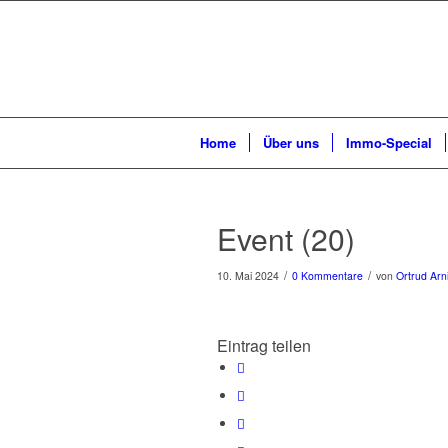
Home
Über uns
Immo-Special
Event (20)
/
/
10. Mai 2024
0 Kommentare
von
Ortrud Arn
Eintrag teilen