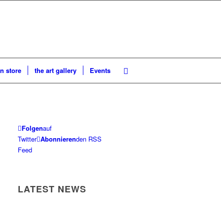
n store
the art gallery
Events
Folgen
auf
Twitter
Abonnieren
den RSS
Feed
LATEST NEWS