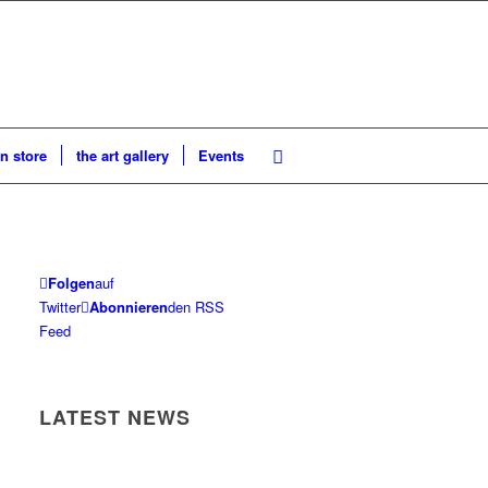
n store
the art gallery
Events
Folgen
auf
Twitter
Abonnieren
den RSS
Feed
LATEST NEWS