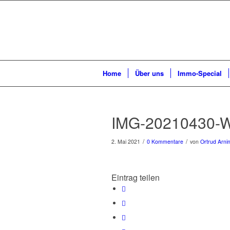
Home
Über uns
Immo-Special
IMG-20210430-
/
/
2. Mai 2021
0 Kommentare
von
Ortrud Arni
Eintrag teilen