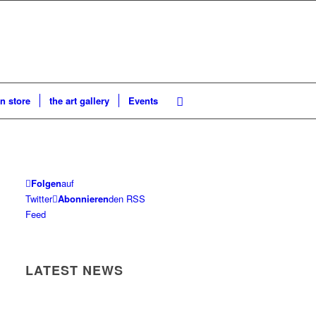
n store
the art gallery
Events
Folgen
auf
Twitter
Abonnieren
den RSS
Feed
LATEST NEWS