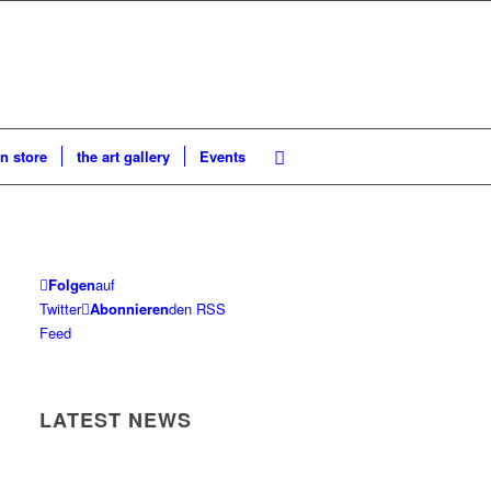
n store
the art gallery
Events
Folgen
auf
Twitter
Abonnieren
den RSS
Feed
LATEST NEWS