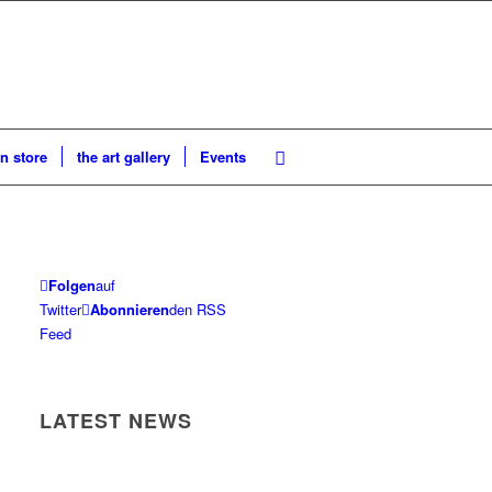
n store
the art gallery
Events
Folgen
auf
Twitter
Abonnieren
den RSS
Feed
LATEST NEWS