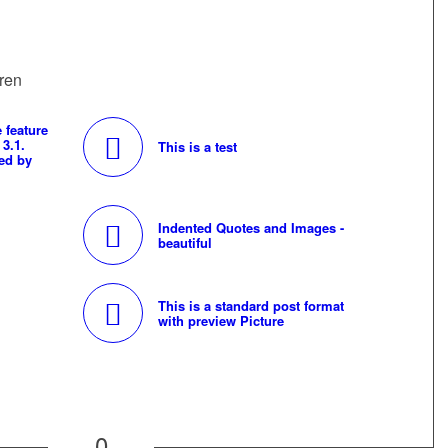
ren
 feature
 3.1.
This is a test
ed by
Indented Quotes and Images -
beautiful
This is a standard post format
with preview Picture
0