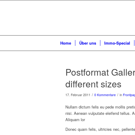
Home
Über uns
Immo-Special
Postformat Galler
different sizes
/
/
17. Februar 2011
0 Kommentare
in
Frontpag
Nullam dictum felis eu pede mollis pre
nisi. Aenean vulputate eleifend tellus. A
Aliquam lor
Donec quam felis, ultricies nec, pellen