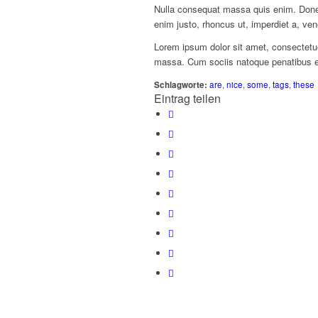
Nulla consequat massa quis enim. Donec p
enim justo, rhoncus ut, imperdiet a, vene
Lorem ipsum dolor sit amet, consectetu
massa. Cum sociis natoque penatibus et
Schlagworte:
are
,
nice
,
some
,
tags
,
these
Eintrag teilen