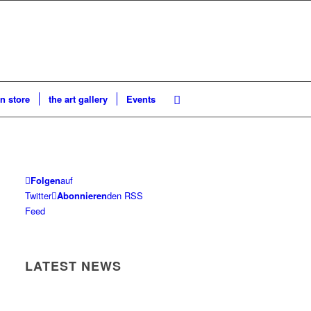
n store
the art gallery
Events
Folgen
auf
Twitter
Abonnieren
den RSS
Feed
LATEST NEWS