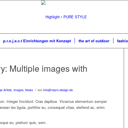
p.r.o.j.e.c.t Einrichtungen mit Konzept
the art of outdoor
fashio
y: Multiple images with
/
e Article
,
Images
,
News
von
info@repro-design.de
tium. Integer tincidunt. Cras dapibus. Vivamus elementum semper
enean leo ligula, porttitor eu, consequat vitae, eleifend ac, enim.
tesque eu, pretium quis, sem.